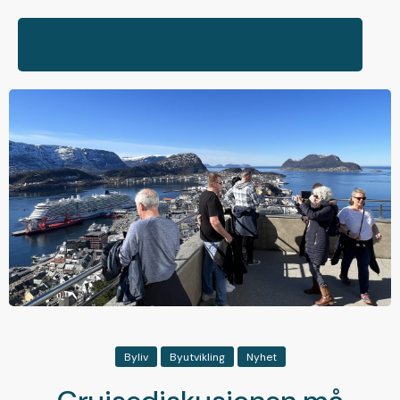
Byliv
Byutvikling
Nyhet