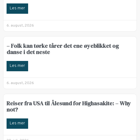
Les mer
6. august, 2026
– Folk kan tørke tårer det ene øyeblikket og
danse i det neste
Les mer
6. august, 2026
Reiser fra USA til Ålesund for Highasakite: – Why
not?
Les mer