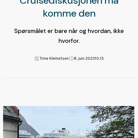
Cruisediskusjonen må
komme den
Spørsmålet er bare når og hvordan, ikke
hvorfor.
article_person
schedule
Trine Klemetsen
8. juni 2023
10.15