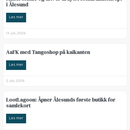
i Ålesund
Les mer
13. juli, 2026
AaFK med Tangoshop på kaikanten
Les mer
2. juli, 2026
LootLagoon: Åpner Ålesunds første butikk for
samlekort
Les mer