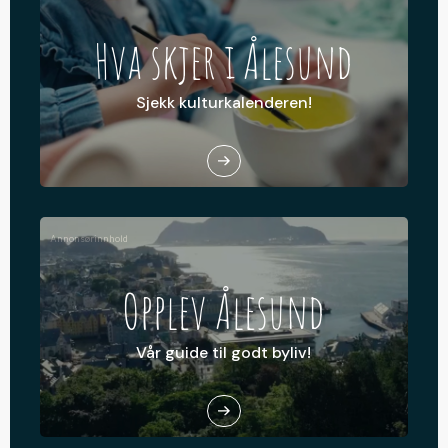
Hva skjer i Ålesund
Sjekk kulturkalenderen!
Annonsørinnhold
Opplev Ålesund
Vår guide til godt byliv!