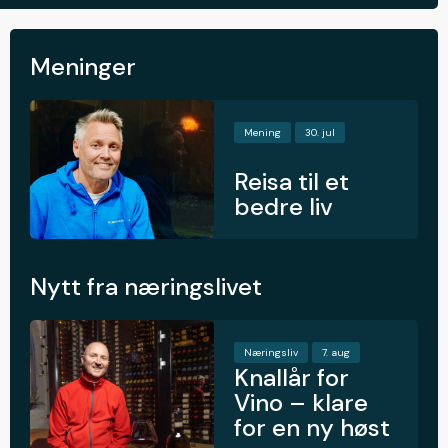
Meninger
Mening
30. jul
Reisa til et
bedre liv
Nytt fra næringslivet
Næringsliv
7. aug
Knallår for
Vino – klare
for en ny høst