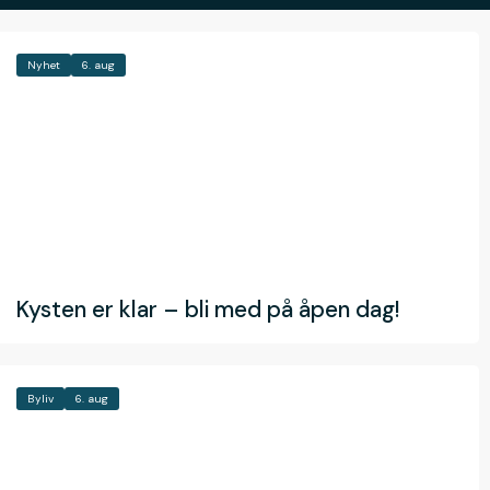
Nyhet
6. aug
Kysten er klar – bli med på åpen dag!
Byliv
6. aug