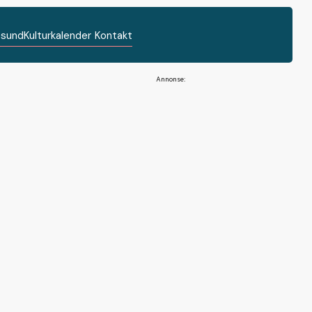
esund
Kulturkalender
Kontakt
Annonsørinnhold
6. aug