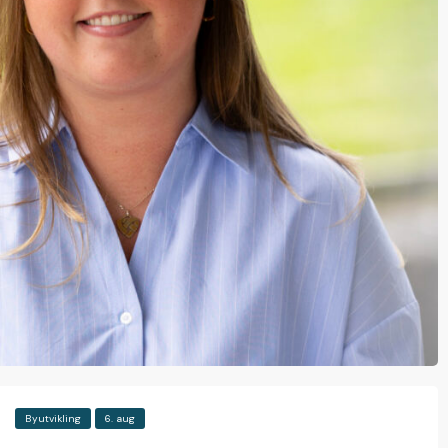
Byutvikling
6. aug