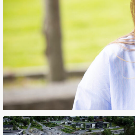
Nyhet
6. aug
– Jeg var ikke klar for å gi slipp på Ålesund