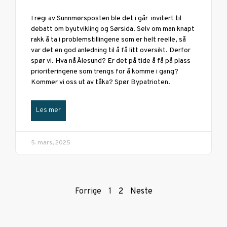
I regi av Sunnmørsposten ble det i går invitert til
debatt om byutvikling og Sørsida. Selv om man knapt
rakk å ta i problemstillingene som er helt reelle, så
var det en god anledning til å få litt oversikt. Derfor
spør vi. Hva nå Ålesund? Er det på tide å få på plass
prioriteringene som trengs for å komme i gang?
Kommer vi oss ut av tåka? Spør Bypatrioten.
Les mer
5. mars, 2025
Forrige
1
2
Neste