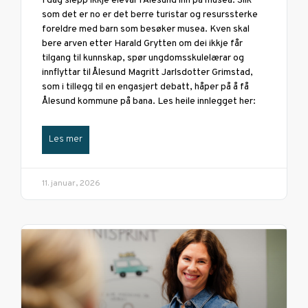
I dag slepp ikkje elevar i Ålesund inn på musea. Slik
som det er no er det berre turistar og resurssterke
foreldre med barn som besøker musea. Kven skal
bere arven etter Harald Grytten om dei ikkje får
tilgang til kunnskap, spør ungdomsskulelærar og
innflyttar til Ålesund Magritt Jarlsdotter Grimstad,
som i tillegg til en engasjert debatt, håper på å få
Ålesund kommune på bana. Les heile innlegget her:
Les mer
11. januar, 2026