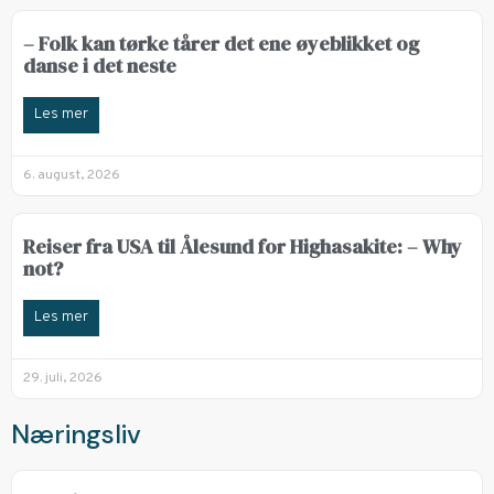
– Folk kan tørke tårer det ene øyeblikket og
danse i det neste
Les mer
6. august, 2026
Reiser fra USA til Ålesund for Highasakite: – Why
not?
Les mer
29. juli, 2026
Næringsliv