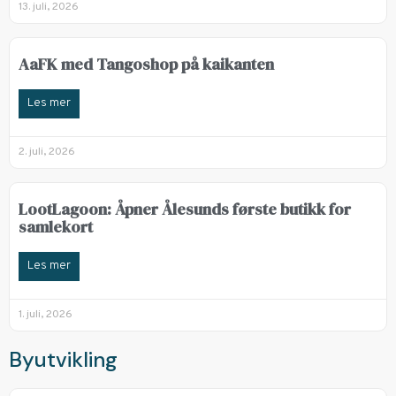
13. juli, 2026
AaFK med Tangoshop på kaikanten
Les mer
2. juli, 2026
LootLagoon: Åpner Ålesunds første butikk for
samlekort
Les mer
1. juli, 2026
Byutvikling