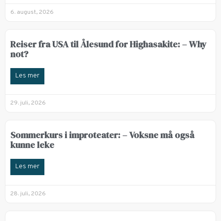
6. august, 2026
Reiser fra USA til Ålesund for Highasakite: – Why
not?
Les mer
29. juli, 2026
Sommerkurs i improteater: – Voksne må også
kunne leke
Les mer
28. juli, 2026