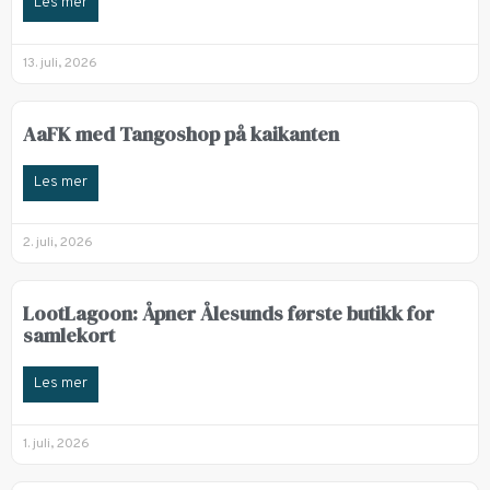
Les mer
13. juli, 2026
AaFK med Tangoshop på kaikanten
Les mer
2. juli, 2026
LootLagoon: Åpner Ålesunds første butikk for
samlekort
Les mer
1. juli, 2026