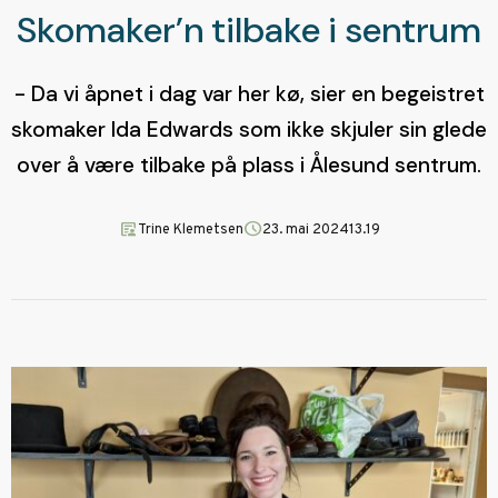
Skomaker’n tilbake i sentrum
- Da vi åpnet i dag var her kø, sier en begeistret
skomaker Ida Edwards som ikke skjuler sin glede
over å være tilbake på plass i Ålesund sentrum.
article_person
schedule
Trine Klemetsen
23. mai 2024
13.19