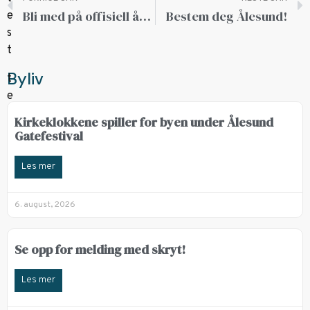
Bli med på offisiell åpning av Kulturhavna
Bestem deg Ålesund!
Byliv
Kirkeklokkene spiller for byen under Ålesund
Gatefestival
Les mer
6. august, 2026
Se opp for melding med skryt!
Les mer