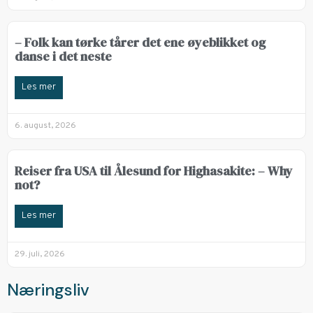
– Folk kan tørke tårer det ene øyeblikket og
danse i det neste
Les mer
6. august, 2026
Reiser fra USA til Ålesund for Highasakite: – Why
not?
Les mer
29. juli, 2026
Næringsliv