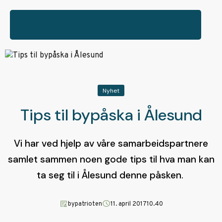
Nyhet
Tips til bypåska i Ålesund
Vi har ved hjelp av våre samarbeidspartnere
samlet sammen noen gode tips til hva man kan
ta seg til i Ålesund denne påsken.
article_person
schedule
bypatrioten
11. april 2017
10.40