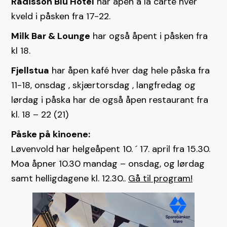
Radisson Blu Hotel
har åpen á la carte hver
kveld i påsken fra 17-22.
Milk Bar & Lounge
har også åpent i påsken fra
kl 18.
Fjellstua
har åpen kafé hver dag hele påska fra
11-18, onsdag , skjærtorsdag , langfredag og
lørdag i påska har de også åpen restaurant fra
kl. 18 – 22 (21)
Påske på kinoene:
Løvenvold har helgeåpent 10. ´ 17. april fra 15.30.
Moa åpner 10.30 mandag – onsdag, og lørdag
samt helligdagene kl. 12.30..
Gå til program!