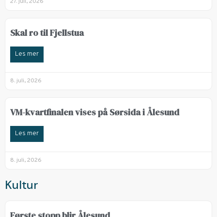
27. juli, 2026
Skal ro til Fjellstua
Les mer
8. juli, 2026
VM-kvartfinalen vises på Sørsida i Ålesund
Les mer
8. juli, 2026
Kultur
Første stopp blir Ålesund