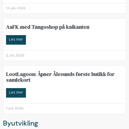
13. juli, 2026
AaFK med Tangoshop på kaikanten
Les mer
2. juli, 2026
LootLagoon: Åpner Ålesunds første butikk for
samlekort
Les mer
1. juli, 2026
Byutvikling