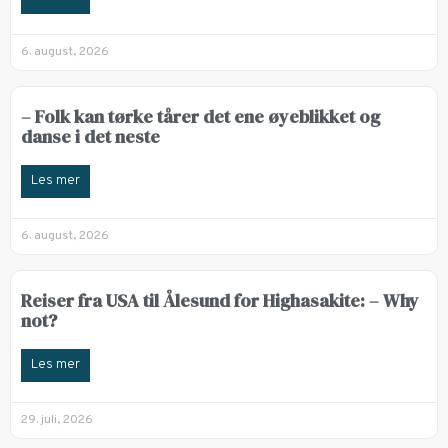
6. august, 2026
– Folk kan tørke tårer det ene øyeblikket og
danse i det neste
Les mer
6. august, 2026
Reiser fra USA til Ålesund for Highasakite: – Why
not?
Les mer
29. juli, 2026