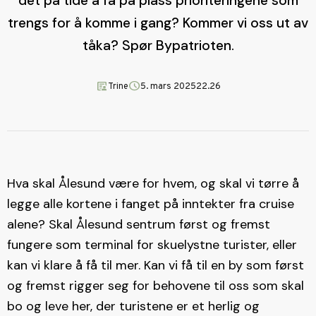
det på tide å få på plass prioriteringene som
trengs for å komme i gang? Kommer vi oss ut av
tåka? Spør Bypatrioten.
article_person
schedule
Trine
5. mars 2025
22.26
Hva skal Ålesund være for hvem, og skal vi tørre å
legge alle kortene i fanget på inntekter fra cruise
alene? Skal Ålesund sentrum først og fremst
fungere som terminal for skuelystne turister, eller
kan vi klare å få til mer. Kan vi få til en by som først
og fremst rigger seg for behovene til oss som skal
bo og leve her, der turistene er et herlig og