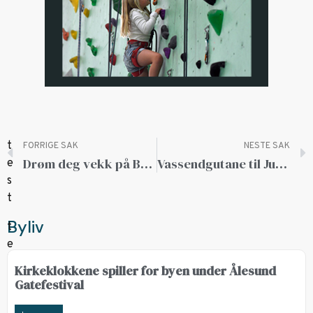
FORRIGE SAK
NESTE SAK
Drøm deg vekk på Båt og Caravan til helgen
Vassendgutane til Jugend!
Byliv
Kirkeklokkene spiller for byen under Ålesund
Gatefestival