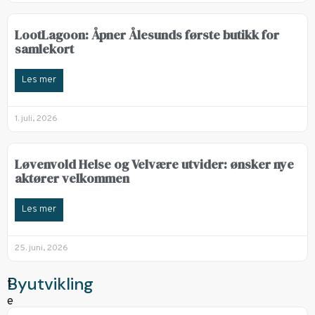
LootLagoon: Åpner Ålesunds første butikk for
samlekort
Les mer
1. juli, 2026
Løvenvold Helse og Velvære utvider: ønsker nye
aktører velkommen
Les mer
25. juni, 2026
Byutvikling