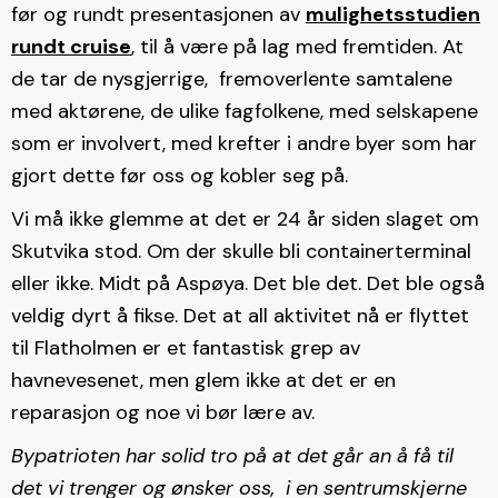
før og rundt presentasjonen av
mulighetsstudien
rundt cruise
, til å være på lag med fremtiden. At
de tar de nysgjerrige, fremoverlente samtalene
med aktørene, de ulike fagfolkene, med selskapene
som er involvert, med krefter i andre byer som har
gjort dette før oss og kobler seg på.
Vi må ikke glemme at det er 24 år siden slaget om
Skutvika stod. Om der skulle bli containerterminal
eller ikke. Midt på Aspøya. Det ble det. Det ble også
veldig dyrt å fikse. Det at all aktivitet nå er flyttet
til Flatholmen er et fantastisk grep av
havnevesenet, men glem ikke at det er en
reparasjon og noe vi bør lære av.
Bypatrioten har solid tro på at det går an å få til
det vi trenger og ønsker oss, i en sentrumskjerne