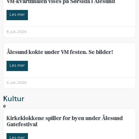
VM-kvartfinalen vises på Sørsida i Ålesund
Les mer
8. juli, 2026
Ålesund kokte under VM festen. Se bilder!
Les mer
6. juli, 2026
Kultur
Kirkeklokkene spiller for byen under Ålesund
Gatefestival
Les mer