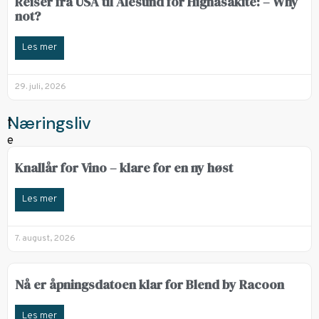
Reiser fra USA til Ålesund for Highasakite: – Why
not?
Les mer
29. juli, 2026
Næringsliv
Knallår for Vino – klare for en ny høst
Les mer
7. august, 2026
Nå er åpningsdatoen klar for Blend by Racoon
Les mer