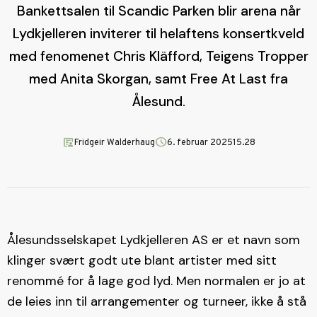
Bankettsalen til Scandic Parken blir arena når
Lydkjelleren inviterer til helaftens konsertkveld
med fenomenet Chris Kläfford, Teigens Tropper
med Anita Skorgan, samt Free At Last fra
Ålesund.
article_person
schedule
Fridgeir Walderhaug
6. februar 2025
15.28
Ålesundsselskapet Lydkjelleren AS er et navn som
klinger svært godt ute blant artister med sitt
renommé for å lage god lyd. Men normalen er jo at
de leies inn til arrangementer og turneer, ikke å stå