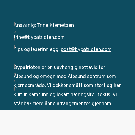
Ansvarlig: Trine Klemetsen
trine@bypatrioten.com
Tips og leserinnlegg:
post@bypatrioten.com
Bypatrioten er en uavhengig nettavis for
Ålesund og omegn med Ålesund sentrum som
kjerneområde. Vi dekker smått som stort og har
kultur, samfunn og lokalt næringsliv i fokus. Vi
står bak flere åpne arrangementer gjennom
hele året i tillegg til den årlige
byutviklingskonferansen Bra By.
Bypatrioten jobber etter
Vær Varsom-plakatens