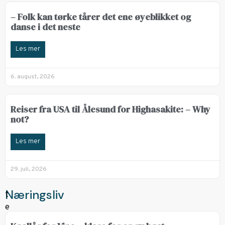
– Folk kan tørke tårer det ene øyeblikket og
danse i det neste
Les mer
6. august, 2026
Reiser fra USA til Ålesund for Highasakite: – Why
not?
Les mer
29. juli, 2026
Næringsliv