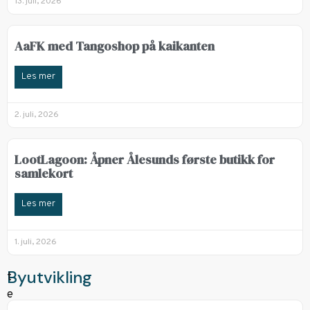
13. juli, 2026
AaFK med Tangoshop på kaikanten
Les mer
2. juli, 2026
LootLagoon: Åpner Ålesunds første butikk for
samlekort
Les mer
1. juli, 2026
Byutvikling