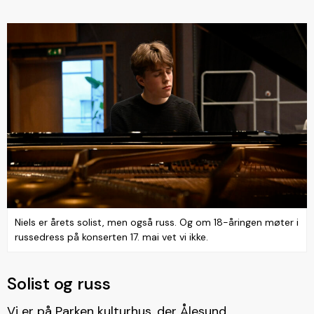
Niels er årets solist, men også russ. Og om 18-åringen møter i
russedress på konserten 17. mai vet vi ikke.
Solist og russ
Vi er på Parken kulturhus, der
Ålesund