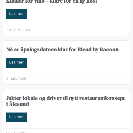
Knallår for Vino – klare for en ny høst
Les mer
7. august, 2026
Nå er åpningsdatoen klar for Blend by Racoon
Les mer
21. juli, 2026
Jakter lokale og driver til nytt restaurantkonsept
i Ålesund
Les mer