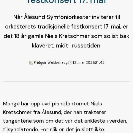
Når Ålesund Symfoniorkester inviterer til
orkesterets tradisjonelle festkonsert 17. mai, er
det 18 år gamle Niels Kretschmer som solist bak
klaveret, midt i russetiden.
article_person
schedule
Fridgeir Walderhaug
12. mai 2026
21.43
Mange har opplevd pianofantomet Niels
Kretschmer fra Ålesund, der han trakterer
tangentene som om det var det enkleste i verden,
tilsynelatende. For slik er det jo slett ikke.