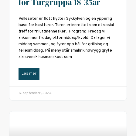
for Turgruppa 18-35år
Velleseter er flott hytte i Sykkylven og en ypperlig
base for høstturer. Turen er innrettet som et sosial
treff for friluftmennesker. Program: Fredag Vi
ankommer fredag ettermiddag/kveld. Da lager vi
middag sammen, og fyrer opp bål for grillning og
fellesmiddag. På meny står smakrik høyrygg gryte
ala svensk husmanskost som
Les mer
17. september, 2024