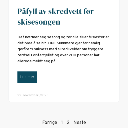
Påfyll av skredvett før
skisesongen
Det nærmer seg sesong og for alle skientusiaster er
det bare å se hit. DNT Sunnmøre gjentar nemlig
fjorårets suksess med skredkvelder om tryggere
ferdsel i vinterfjellet og over 200 personer har
allerede meldt seg på.
Les mer
22. november, 2023
Forrige
1
2
Neste