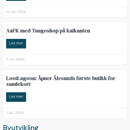
13. juli, 2026
AaFK med Tangoshop på kaikanten
Les mer
2. juli, 2026
LootLagoon: Åpner Ålesunds første butikk for
samlekort
Les mer
1. juli, 2026
Byutvikling