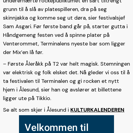
underernærte rockepublikumet en sårt tiltrengt
grunn til å slå av platespilleren, dra på seg
skinnjakka og komme seg ut døra, sier festivalsjef
Sam Asgari. Før første band går på, starter gutta i
Håndgemeng festen ved å spinne plater på
Venterommet, Terminalens nyeste bar som ligger
der Mix’en lå før.
– Første Åleråkk på T2 var helt magisk. Stemningen
var elektrisk og folk elsket det. Nå gleder vi oss til å
ta festivalen til Terminalen og gi rocken et nytt
hjem i Ålesund, sier han og avslører at billettene
ligger ute på Tikkio.
Se alt som skjer i Ålesund i
KULTURKALENDEREN