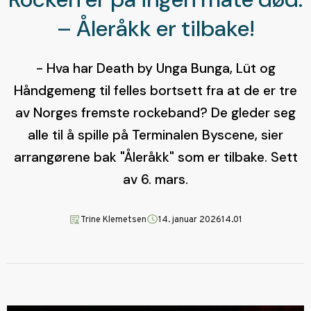
– Åleråkk er tilbake!
- Hva har Death by Unga Bunga, Lüt og
Håndgemeng til felles bortsett fra at de er tre
av Norges fremste rockeband? De gleder seg
alle til å spille på Terminalen Byscene, sier
arrangørene bak "Åleråkk" som er tilbake. Sett
av 6. mars.
article_person
schedule
Trine Klemetsen
14. januar 2026
14.01