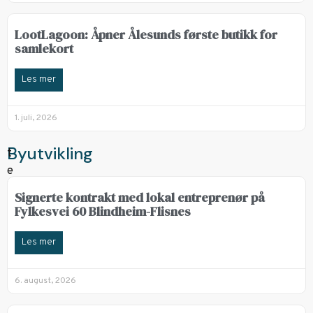
LootLagoon: Åpner Ålesunds første butikk for
samlekort
Les mer
1. juli, 2026
Byutvikling
Signerte kontrakt med lokal entreprenør på
Fylkesvei 60 Blindheim-Flisnes
Les mer
6. august, 2026