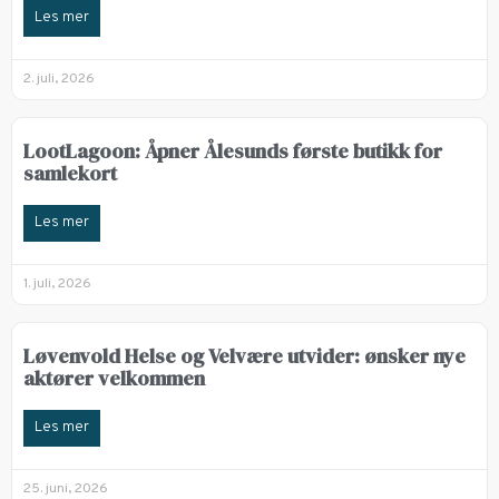
Les mer
2. juli, 2026
LootLagoon: Åpner Ålesunds første butikk for
samlekort
Les mer
1. juli, 2026
Løvenvold Helse og Velvære utvider: ønsker nye
aktører velkommen
Les mer
25. juni, 2026