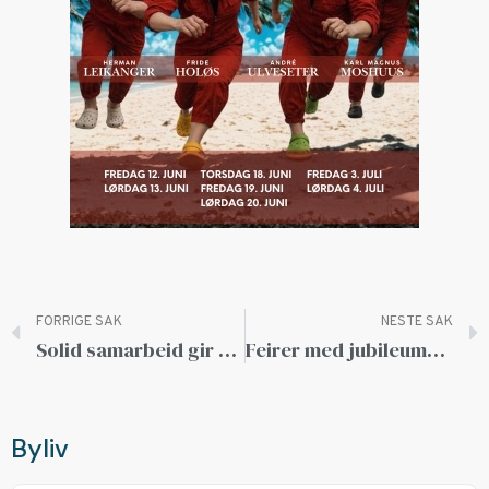
FORRIGE SAK
NESTE SAK
Solid samarbeid gir mer aktivitet for årets julemarked i Ålesund
Feirer med jubileumsuke og god gammaldags pubstemning
Byliv