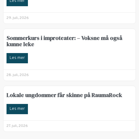
Les mer
29. juli, 2026
Sommerkurs i improteater: – Voksne må også
kunne leke
Les mer
28. juli, 2026
Lokale ungdommer får skinne på RaumaRock
Les mer
27. juli, 2026