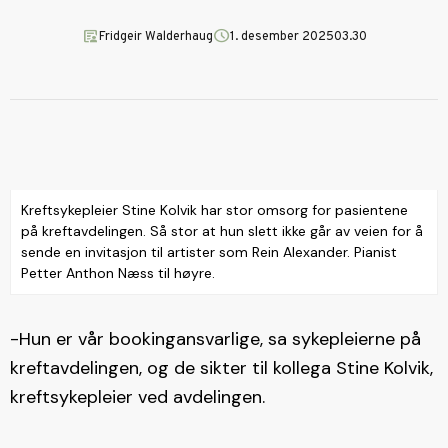
article_person
schedule
Fridgeir Walderhaug
1. desember 2025
03.30
Kreftsykepleier Stine Kolvik har stor omsorg for pasientene
på kreftavdelingen. Så stor at hun slett ikke går av veien for å
sende en invitasjon til artister som Rein Alexander. Pianist
Petter Anthon Næss til høyre.
-Hun er vår bookingansvarlige, sa sykepleierne på
kreftavdelingen, og de sikter til kollega Stine Kolvik,
kreftsykepleier ved avdelingen.