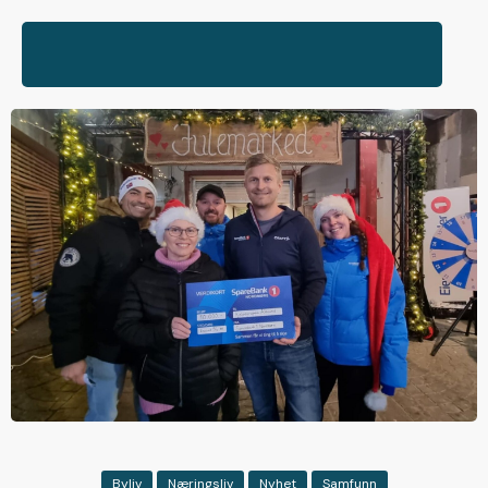
Byliv
Næringsliv
Nyhet
Samfunn