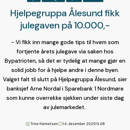
Hjelpegruppa Ålesund fikk
julegaven på 10.000,-
- Vi fikk inn mange gode tips til hvem som
fortjente årets julegave via saken hos
Bypatrioten, så det er tydelig at mange gjør en
solid jobb for å hjelpe andre i denne byen.
Valget falt til slutt på Hjelpegruppa Ålesund, sier
banksjef Arne Nordal i Sparebank 1 Nordmøre
som kunne overrekke sjekken under siste dag
av julemarkedet.
article_person
schedule
Trine Klemetsen
14. desember 2025
15.08