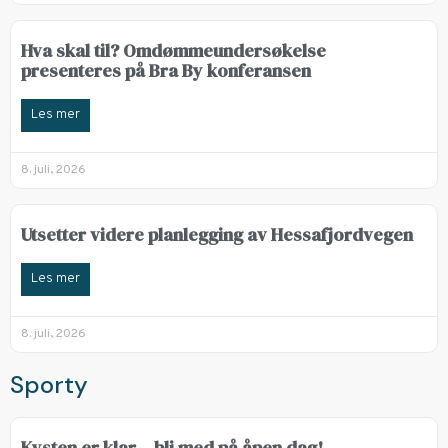
Hva skal til? Omdømmeundersøkelse
presenteres på Bra By konferansen
Les mer
8. juli, 2026
Utsetter videre planlegging av Hessafjordvegen
Les mer
8. juli, 2026
Sporty
Kysten er klar – bli med på åpen dag!