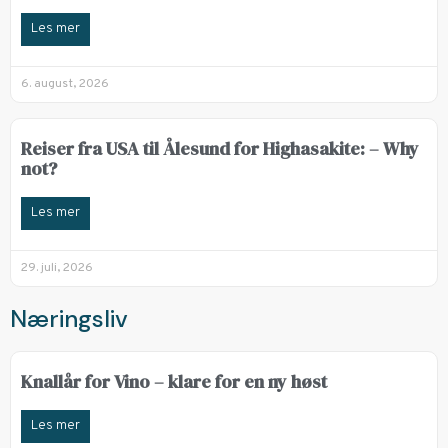
Les mer
6. august, 2026
Reiser fra USA til Ålesund for Highasakite: – Why
not?
Les mer
29. juli, 2026
Næringsliv
Knallår for Vino – klare for en ny høst
Les mer