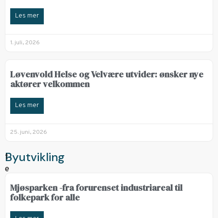
Les mer
1. juli, 2026
Løvenvold Helse og Velvære utvider: ønsker nye
aktører velkommen
Les mer
25. juni, 2026
Byutvikling
Mjøsparken -fra forurenset industriareal til
folkepark for alle