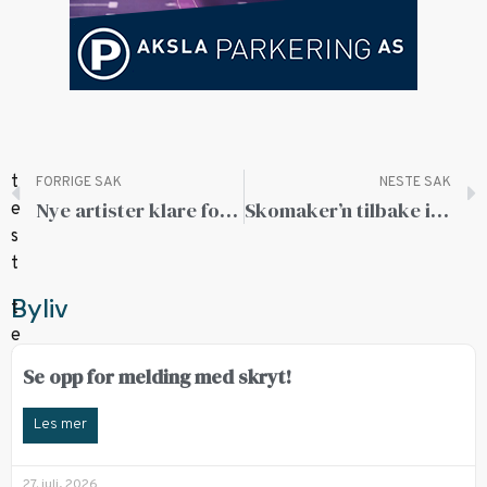
FORRIGE SAK
NESTE SAK
Nye artister klare for SPIRE
Skomaker’n tilbake i sentrum
Byliv
Se opp for melding med skryt!
Les mer
27. juli, 2026