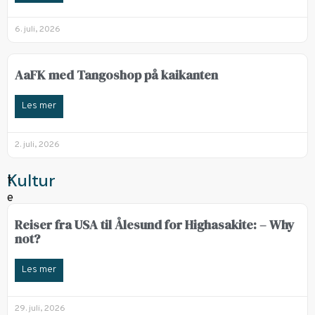
6. juli, 2026
AaFK med Tangoshop på kaikanten
Les mer
2. juli, 2026
Kultur
Reiser fra USA til Ålesund for Highasakite: – Why
not?
Les mer
29. juli, 2026