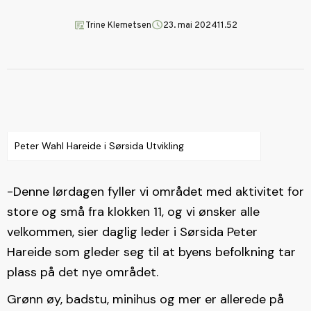
article_person
schedule
Trine Klemetsen
23. mai 2024
11.52
Peter Wahl Hareide i Sørsida Utvikling
-Denne lørdagen fyller vi området med aktivitet for
store og små fra klokken 11, og vi ønsker alle
velkommen, sier daglig leder i Sørsida Peter
Hareide som gleder seg til at byens befolkning tar
plass på det nye området.
Grønn øy, badstu, minihus og mer er allerede på