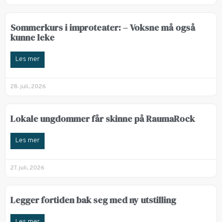
Sommerkurs i improteater: – Voksne må også
kunne leke
Les mer
28. juli, 2026
Lokale ungdommer får skinne på RaumaRock
Les mer
27. juli, 2026
Legger fortiden bak seg med ny utstilling
Les mer