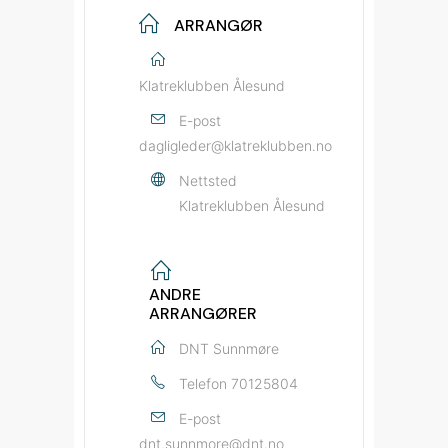
ARRANGØR
Klatreklubben Ålesund
E-post
dagligleder@klatreklubben.no
Nettsted
Klatreklubben Ålesund
ANDRE
ARRANGØRER
DNT Sunnmøre
Telefon
70125804
E-post
dnt.sunnmore@dnt.no