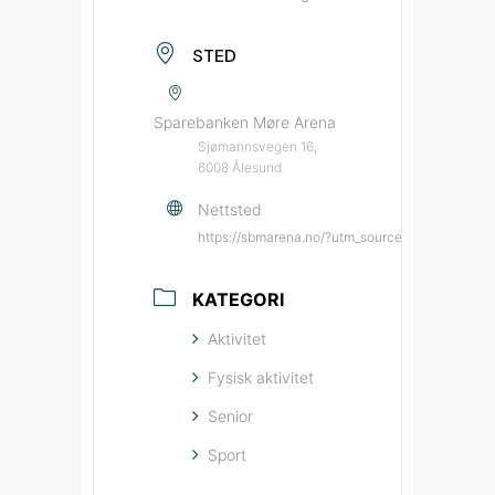
STED
Sparebanken Møre Arena
Sjømannsvegen 16,
6008 Ålesund
Nettsted
https://sbmarena.no/?utm_source=bypatrioten
KATEGORI
Aktivitet
Fysisk aktivitet
Senior
Sport