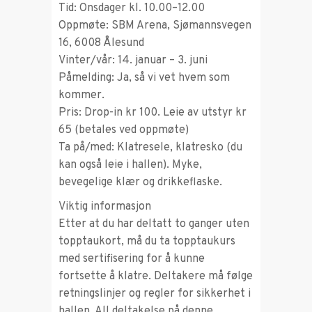
Tid: Onsdager kl. 10.00–12.00
Oppmøte: SBM Arena, Sjømannsvegen
16, 6008 Ålesund
Vinter/vår: 14. januar – 3. juni
Påmelding: Ja, så vi vet hvem som
kommer.
Pris: Drop-in kr 100. Leie av utstyr kr
65 (betales ved oppmøte)
Ta på/med: Klatresele, klatresko (du
kan også leie i hallen). Myke,
bevegelige klær og drikkeflaske.
Viktig informasjon
Etter at du har deltatt to ganger uten
topptaukort, må du ta topptaukurs
med sertifisering for å kunne
fortsette å klatre. Deltakere må følge
retningslinjer og regler for sikkerhet i
hallen. All deltakelse på denne