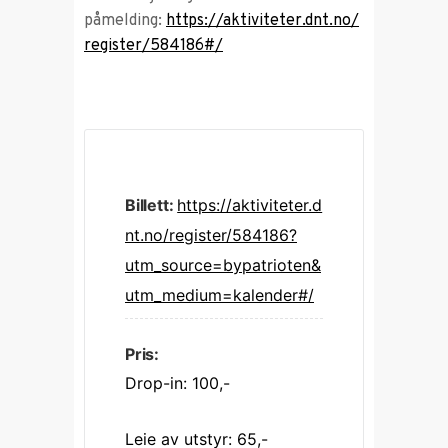
påmelding:
https://aktiviteter.dnt.no/
register/584186#/
Billett:
https://aktiviteter.d
nt.no/register/584186?
utm_source=bypatrioten&
utm_medium=kalender#/
Pris:
Drop-in: 100,-
Leie av utstyr: 65,-