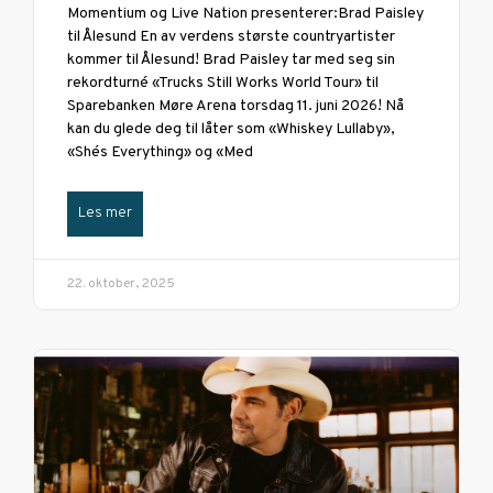
Momentium og Live Nation presenterer:Brad Paisley
til Ålesund En av verdens største countryartister
kommer til Ålesund! Brad Paisley tar med seg sin
rekordturné «Trucks Still Works World Tour» til
Sparebanken Møre Arena torsdag 11. juni 2026! Nå
kan du glede deg til låter som «Whiskey Lullaby»,
«She´s Everything» og «Med
Les mer
22. oktober, 2025