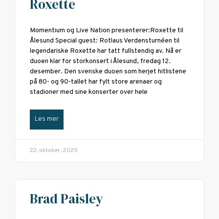
Roxette
Momentium og Live Nation presenterer:Roxette til
Ålesund Special guest: Rotlaus Verdensturnéen til
legendariske Roxette har tatt fullstendig av. Nå er
duoen klar for storkonsert i Ålesund, fredag 12.
desember. Den svenske duoen som herjet hitlistene
på 80- og 90-tallet har fylt store arenaer og
stadioner med sine konserter over hele
Les mer
22. oktober, 2025
Brad Paisley