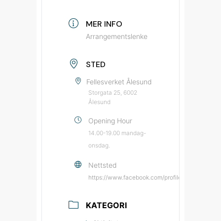
MER INFO
Arrangementslenke
STED
Fellesverket Ålesund
Storgata 25, 6002
Ålesund
Opening Hour
14.00-19.00 mandag-
onsdag.
Nettsted
https://www.facebook.com/profile.php?id=615
KATEGORI