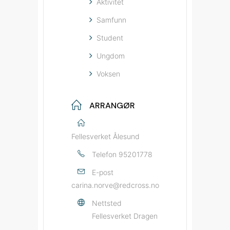
Aktivitet
Samfunn
Student
Ungdom
Voksen
ARRANGØR
Fellesverket Ålesund
Telefon
95201778
E-post
carina.norve@redcross.no
Nettsted
Fellesverket Dragen