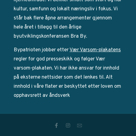
kjerneområde. Vi dekker smått som stort og har
kultur, samfunn og lokalt næringsliv i fokus. Vi
står bak flere åpne arrangementer gjennom
hele året i tillegg til den årlige
byutviklingskonferansen Bra By.
Bypatrioten jobber etter
Vær Varsom-plakatens
regler for god presseskikk og følger Vær
varsom-plakaten. Vi har ikke ansvar for innhold
på eksterne nettsider som det lenkes til. Alt
innhold i våre flater er beskyttet etter loven om
opphavsrett av åndsverk