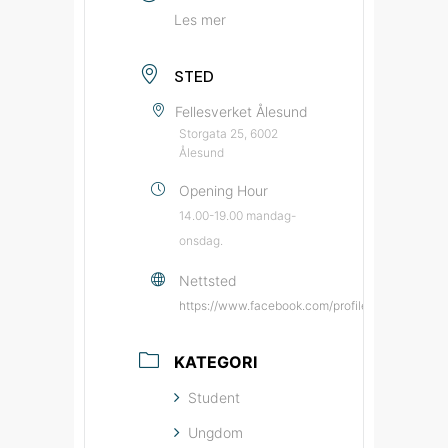
Les mer
STED
Fellesverket Ålesund
Storgata 25, 6002
Ålesund
Opening Hour
14.00-19.00 mandag-
onsdag.
Nettsted
https://www.facebook.com/profile.php?id=615
KATEGORI
Student
Ungdom