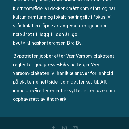
Ålesund og omegn med Ålesund sentrum som
kjerneområde. Vi dekker smått som stort og har
kultur, samfunn og lokalt næringsliv i fokus. Vi
står bak flere åpne arrangementer gjennom
hele året i tillegg til den årlige
byutviklingskonferansen Bra By.
Bypatrioten jobber etter
Vær Varsom-plakatens
regler for god presseskikk og følger Vær
varsom-plakaten. Vi har ikke ansvar for innhold
på eksterne nettsider som det lenkes til. Alt
innhold i våre flater er beskyttet etter loven om
opphavsrett av åndsverk