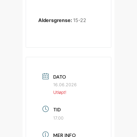
Aldersgrense:
15-22
DATO
16.06.2026
Utløpt!
TID
17.00
MER INFO