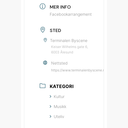
MER INFO
Facebookarrangement
STED
Terminalen Byscene
Keiser Wilhelms gate 6,
6003 Ålesund
Nettsted
https://www.terminalenbyscene.no/?source=by
KATEGORI
Kultur
Musikk
Uteliv