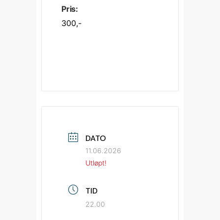
Pris:
300,-
DATO
11.06.2026
Utløpt!
TID
22.00