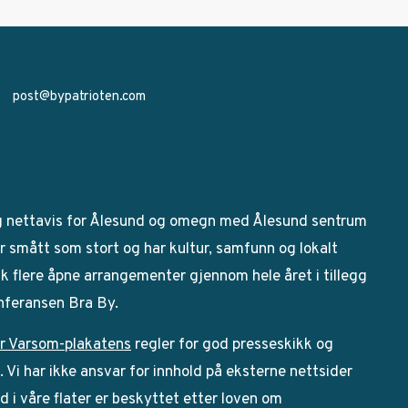
post@bypatrioten.com
g nettavis for Ålesund og omegn med Ålesund sentrum
 smått som stort og har kultur, samfunn og lokalt
bak flere åpne arrangementer gjennom hele året i tillegg
onferansen Bra By.
r Varsom-plakatens
regler for god presseskikk og
Vi har ikke ansvar for innhold på eksterne nettsider
ld i våre flater er beskyttet etter loven om