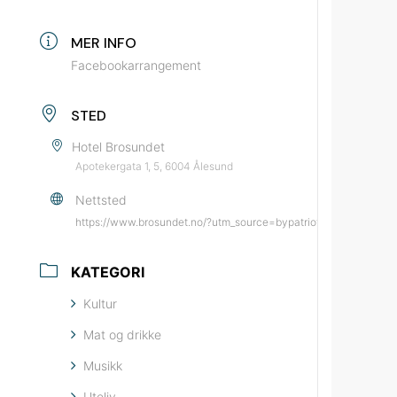
MER INFO
Facebookarrangement
STED
Hotel Brosundet
Apotekergata 1, 5, 6004 Ålesund
Nettsted
https://www.brosundet.no/?utm_source=bypatrioten&utm_mediu
KATEGORI
Kultur
Mat og drikke
Musikk
Uteliv