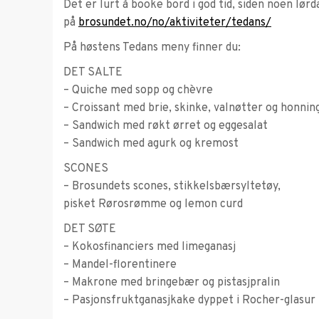
Det er lurt å booke bord i god tid, siden noen lør
på
brosundet.no/no/aktiviteter/tedans/
På høstens Tedans meny finner du:
DET SALTE
– Quiche med sopp og chèvre
– Croissant med brie, skinke, valnøtter og honnin
– Sandwich med røkt ørret og eggesalat
– Sandwich med agurk og kremost
SCONES
– Brosundets scones, stikkelsbærsyltetøy,
pisket Rørosrømme og lemon curd
DET SØTE
– Kokosfinanciers med limeganasj
– Mandel-florentinere
– Makrone med bringebær og pistasjpralin
– Pasjonsfruktganasjkake dyppet i Rocher-glasur