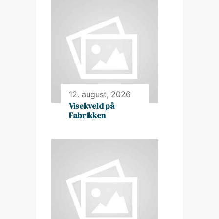
12. august, 2026
Visekveld på
Fabrikken