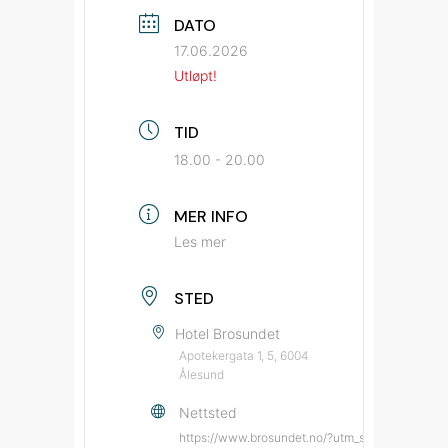
DATO
17.06.2026
Utløpt!
TID
18.00 - 20.00
MER INFO
Les mer
STED
Hotel Brosundet
Apotekergata 1, 5, 6004
Ålesund
Nettsted
https://www.brosundet.no/?utm_source=bypatr