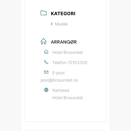
KATEGORI
Musikk
ARRANGØR
Hotel Brosundet
Telefon
70103300
E-post
post@brosundet.no
Nettsted
Hotel Brosundet