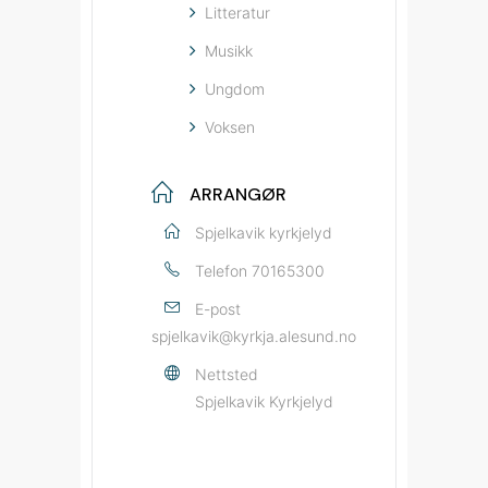
Litteratur
Musikk
Ungdom
Voksen
ARRANGØR
Spjelkavik kyrkjelyd
Telefon
70165300
E-post
spjelkavik@kyrkja.alesund.no
Nettsted
Spjelkavik Kyrkjelyd