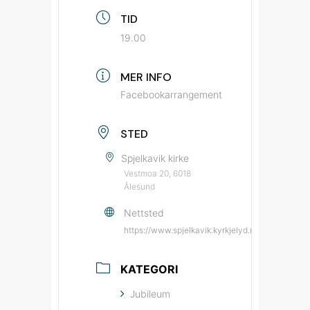
TID
19.00
MER INFO
Facebookarrangement
STED
Spjelkavik kirke
Vestmoa 20, 6018
Ålesund
Nettsted
https://www.spjelkavik.kyrkjelyd.no/?utm_sou
KATEGORI
Jubileum