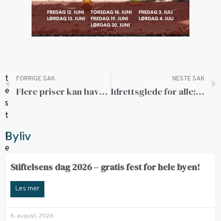
FORRIGE SAK
NESTE SAK
Flere priser kan havne i Ålesund
Idrettsglede for alle: Nytt tilbud i Ålesund Gymnastikk og Turnklubb
Byliv
Stiftelsens dag 2026 – gratis fest for hele byen!
Les mer
6. august, 2026