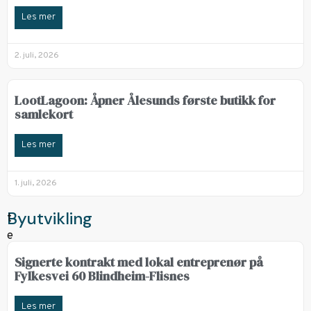
Les mer
2. juli, 2026
LootLagoon: Åpner Ålesunds første butikk for
samlekort
Les mer
1. juli, 2026
Byutvikling
Signerte kontrakt med lokal entreprenør på
Fylkesvei 60 Blindheim-Flisnes
Les mer