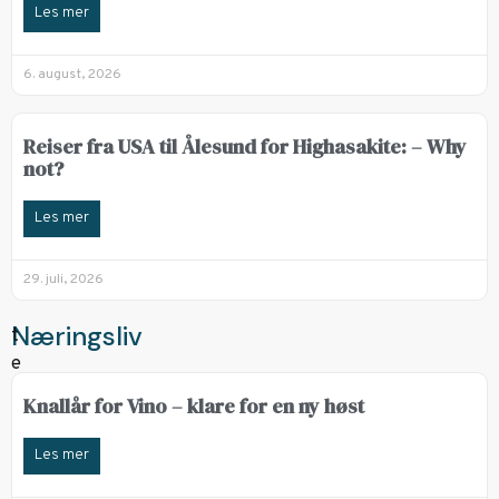
Les mer
6. august, 2026
Reiser fra USA til Ålesund for Highasakite: – Why
not?
Les mer
29. juli, 2026
Næringsliv
Knallår for Vino – klare for en ny høst
Les mer