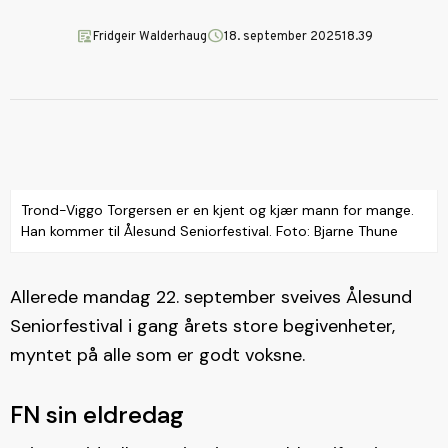
article_person
schedule
Fridgeir Walderhaug
18. september 2025
18.39
Trond-Viggo Torgersen er en kjent og kjær mann for mange.
Han kommer til Ålesund Seniorfestival. Foto: Bjarne Thune
Allerede mandag 22. september sveives Ålesund
Seniorfestival i gang årets store begivenheter,
myntet på alle som er godt voksne.
FN sin eldredag