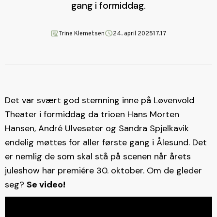
gang i formiddag.
article_person
schedule
Trine Klemetsen
24. april 2025
17.17
Det var svært god stemning inne på Løvenvold
Theater i formiddag da trioen Hans Morten
Hansen, André Ulveseter og Sandra Spjelkavik
endelig møttes for aller første gang i Ålesund. Det
er nemlig de som skal stå på scenen når årets
juleshow har premiére 30. oktober. Om de gleder
seg?
Se video!