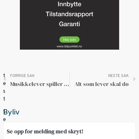
FORRIGE SAK
NESTE SAK
Musikkelever spiller inn Sigrid-cover i havgapet
Alt som lever skal dø
Byliv
Se opp for melding med skryt!