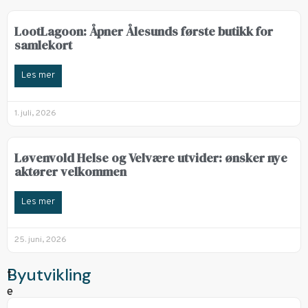
LootLagoon: Åpner Ålesunds første butikk for
samlekort
Les mer
1. juli, 2026
Løvenvold Helse og Velvære utvider: ønsker nye
aktører velkommen
Les mer
25. juni, 2026
Byutvikling