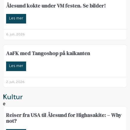
Ålesund kokte under VM festen. Se bilder!
Les mer
6. juli, 2026
AaFK med Tangoshop på kaikanten
Les mer
2. juli, 2026
Kultur
Reiser fra USA til Ålesund for Highasakite: – Why
not?