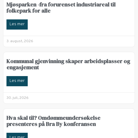
Mjøsparken -fra forurenset industriareal til
folkepark for alle
Les mer
3. august, 2026
Kommunal gjenvinning skaper arbeidsplasser og
engasjement
Les mer
30. juli, 2026
Hva skal til? Omdømmeundersøkelse
presenteres på Bra By konferansen
Les mer