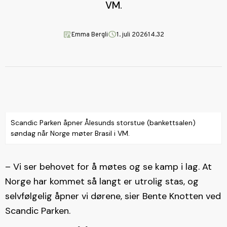
VM.
article_person
schedule
Emma Bergli
1. juli 2026
14.32
Scandic Parken åpner Ålesunds storstue (bankettsalen)
søndag når Norge møter Brasil i VM.
– Vi ser behovet for å møtes og se kamp i lag. At
Norge har kommet så langt er utrolig stas, og
selvfølgelig åpner vi dørene, sier Bente Knotten ved
Scandic Parken.