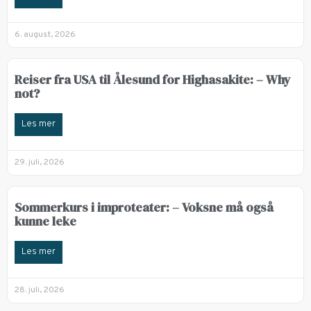
6. august, 2026
Reiser fra USA til Ålesund for Highasakite: – Why
not?
Les mer
29. juli, 2026
Sommerkurs i improteater: – Voksne må også
kunne leke
Les mer
28. juli, 2026