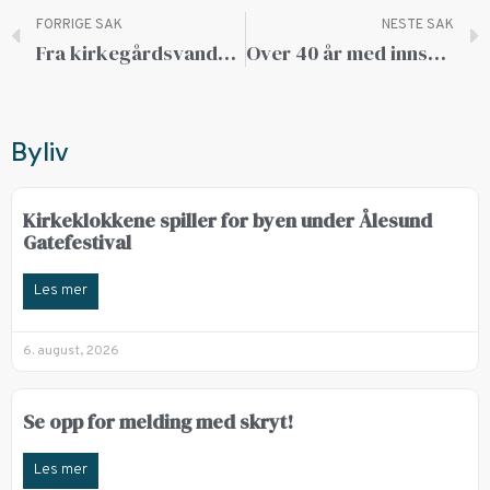
FORRIGE SAK
NESTE SAK
Fra kirkegårdsvandring til korpub på Stiftelsens Dag
Over 40 år med innsats har gitt resultater
Byliv
Kirkeklokkene spiller for byen under Ålesund
Gatefestival
Les mer
6. august, 2026
Se opp for melding med skryt!
Les mer