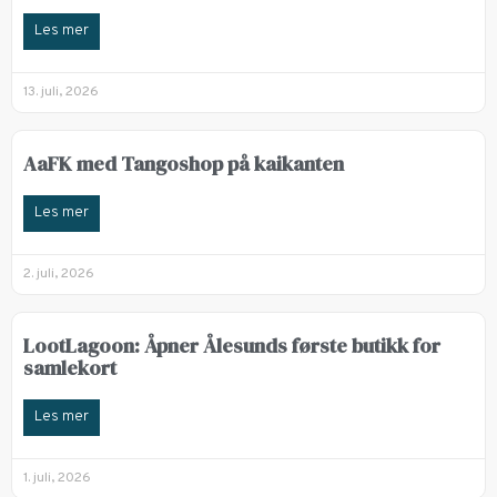
Les mer
13. juli, 2026
AaFK med Tangoshop på kaikanten
Les mer
2. juli, 2026
LootLagoon: Åpner Ålesunds første butikk for
samlekort
Les mer
1. juli, 2026