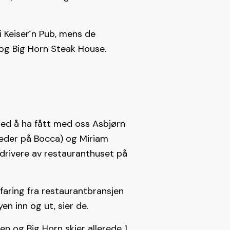
i Keiser´n Pub, mens de
 og Big Horn Steak House.
med å ha fått med oss Asbjørn
 leder på Bocca) og Miriam
drivere av restauranthuset på
faring fra restaurantbransjen
yen inn og ut, sier de.
n og Big Horn skjer allerede 1.