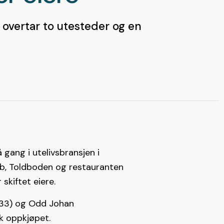
n overtar to utesteder og en
 gang i utelivsbransjen i
ub, Toldboden og restauranten
skiftet eiere.
(33) og Odd Johan
ak oppkjøpet.