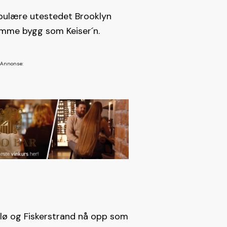
opulære utestedet Brooklyn
samme bygg som Keiser´n.
alø og Fiskerstrand nå opp som