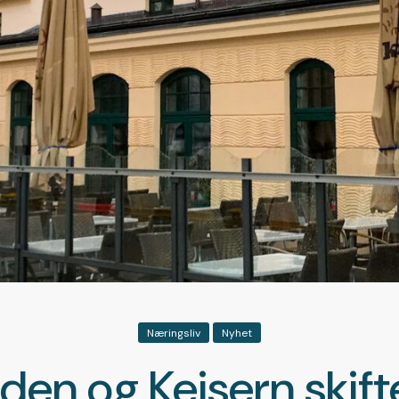
Næringsliv
Nyhet
en og Keisern skift