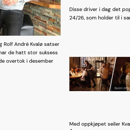
Disse driver i dag det p
24/26, som holder til i 
g Rolf André Kvalø satser
r har de hatt stor suksess
de overtok i desember
Med oppkjøpet seiler Kv