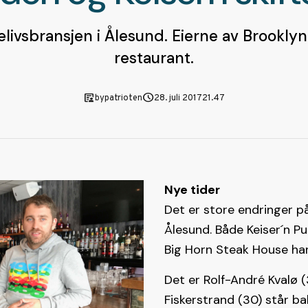
utelivsbransjen i Ålesund. Eierne av Brookly
restaurant.
article_person
schedule
bypatrioten
28. juli 2017
21.47
Nye tider
Det er store endringer på
Ålesund. Både Keiser´n P
Big Horn Steak House har 
Det er Rolf-André Kvalø 
Fiskerstrand (30) står b