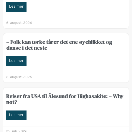
Les mer
6. august, 2026
– Folk kan tørke tårer det ene øyeblikket og
danse i det neste
Les mer
6. august, 2026
Reiser fra USA til Ålesund for Highasakite: – Why
not?
Les mer
29. juli, 2026