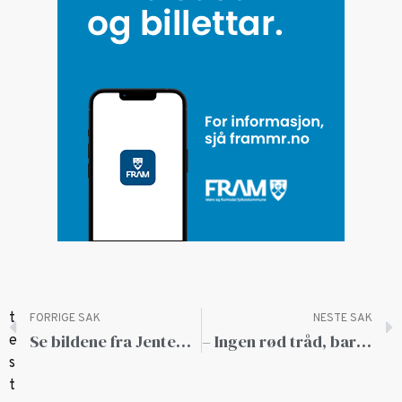
FORRIGE SAK
NESTE SAK
Se bildene fra Jentebølgen 2026 i Ålesund
– Ingen rød tråd, bare veldig mye gøy!