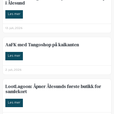
i Ålesund
Les mer
13. juli, 2026
AaFK med Tangoshop på kaikanten
Les mer
2. juli, 2026
LootLagoon: Åpner Ålesunds første butikk for
samlekort
Les mer