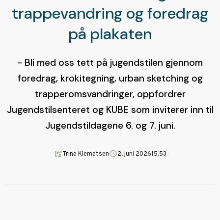
trappevandring og foredrag
på plakaten
- Bli med oss tett på jugendstilen gjennom
foredrag, krokitegning, urban sketching og
trapperomsvandringer, oppfordrer
Jugendstilsenteret og KUBE som inviterer inn til
Jugendstildagene 6. og 7. juni.
article_person
schedule
Trine Klemetsen
2. juni 2026
15.53