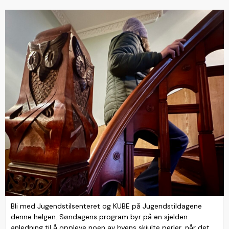
Bli med Jugendstilsenteret og KUBE på Jugendstildagene
denne helgen. Søndagens program byr på en sjelden
anledning til å oppleve noen av byens skjulte perler, når det