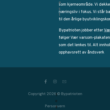
som kjerneområde. Vi dekker
næringsliv i fokus. Vi står 
til den årlige byutviklingsk
Bypatrioten jobber etter
Væ
følger Vær varsom-plakaten. 
som det lenkes til. Alt innho
opphavsrett av åndsverk
Copyright 2026 © Bypatrioten
Personvern