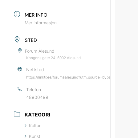
MER INFO
Mer informasjon
STED
Forum Ålesund
Kongens gate 24, 6002 Ålesund
Nettsted
https://linktr.ee/forumaalesund?utm_source=bypatrioten&utm_m
Telefon
48900499
KATEGORI
Kultur
Kunst