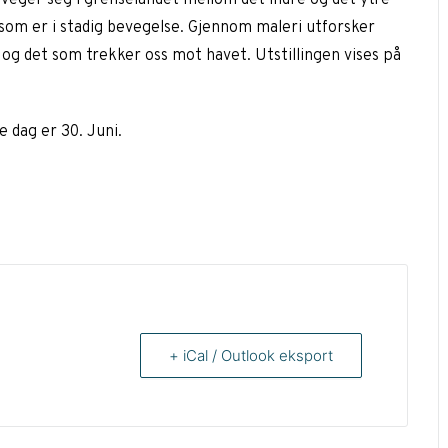
eveger seg i grenselandet mellom det indre og det ytre
som er i stadig bevegelse. Gjennom maleri utforsker
 og det som trekker oss mot havet. Utstillingen vises på
e dag er 30. Juni.
+ iCal / Outlook eksport