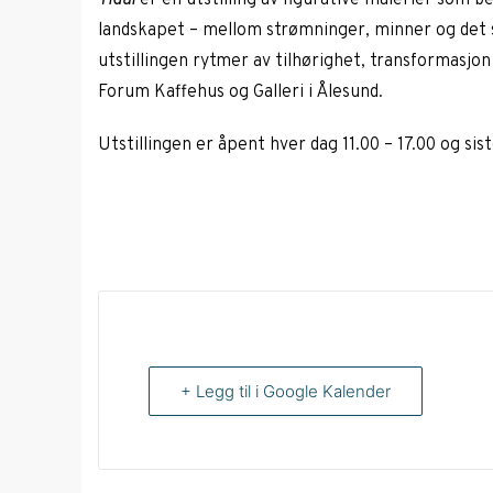
Tidal
er en utstilling av figurative malerier som b
landskapet – mellom strømninger, minner og det 
utstillingen rytmer av tilhørighet, transformasjon
Forum Kaffehus og Galleri i Ålesund.
Utstillingen er åpent hver dag 11.00 – 17.00 og sist
+ Legg til i Google Kalender