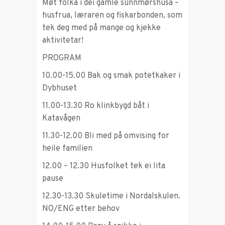
Møt folka i dei gamle sunnmørshusa –
husfrua, læraren og fiskarbonden, som
tek deg med på mange og kjekke
aktivitetar!
PROGRAM
10.00-15.00 Bak og smak potetkaker i
Dybhuset
11.00-13.30 Ro klinkbygd båt i
Katavågen
11.30-12.00 Bli med på omvising for
heile familien
12.00 – 12.30 Husfolket tek ei lita
pause
12.30-13.30 Skuletime i Nordalskulen.
NO/ENG etter behov