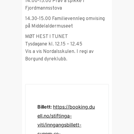
14.00-15.00 Prøv å spikke i
Fjordmannsstova
14.30-15.00 Familievennleg omvising
på Middelaldermuseet
MØT HEST I TUNET
Tysdagane kl. 12.15 – 12.45
Vis a vis Nordalsskulen. I regi av
Borgund dyreklubb.
Billett:
https://booking.du
ell.no/stiftinga-
viti/inngangsbillett-
sunnm-re-