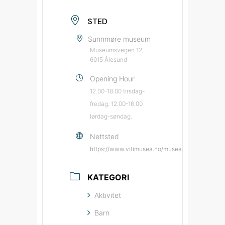
STED
Sunnmøre museum
Museumsvegen 12,
6015 Ålesund
Opening Hour
12.00-18.00 tirsdag-
fredag. 12.00-16.00
lørdag-søndag.
Nettsted
https://www.vitimusea.no/musea/sunnmoere-
KATEGORI
Aktivitet
Barn