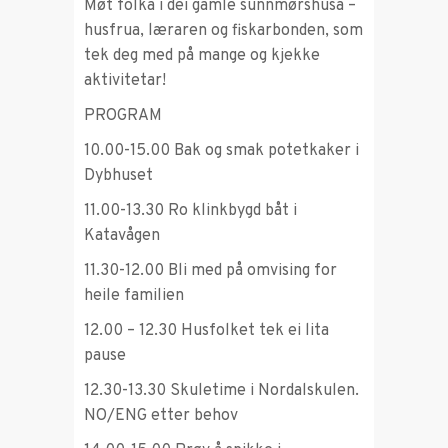
Møt folka i dei gamle sunnmørshusa –
husfrua, læraren og fiskarbonden, som
tek deg med på mange og kjekke
aktivitetar!
PROGRAM
10.00-15.00 Bak og smak potetkaker i
Dybhuset
11.00-13.30 Ro klinkbygd båt i
Katavågen
11.30-12.00 Bli med på omvising for
heile familien
12.00 – 12.30 Husfolket tek ei lita
pause
12.30-13.30 Skuletime i Nordalskulen.
NO/ENG etter behov