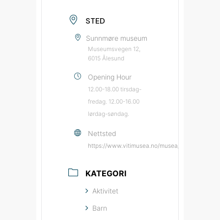
STED
Sunnmøre museum
Museumsvegen 12,
6015 Ålesund
Opening Hour
12.00-18.00 tirsdag-
fredag. 12.00-16.00
lørdag-søndag.
Nettsted
https://www.vitimusea.no/musea/sunnmoere-
KATEGORI
Aktivitet
Barn