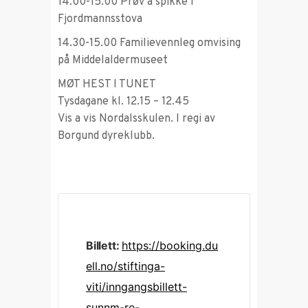
14.00-15.00 Prøv å spikke i
Fjordmannsstova
14.30-15.00 Familievennleg omvising
på Middelaldermuseet
MØT HEST I TUNET
Tysdagane kl. 12.15 – 12.45
Vis a vis Nordalsskulen. I regi av
Borgund dyreklubb.
Billett:
https://booking.du
ell.no/stiftinga-
viti/inngangsbillett-
sunnm-re-