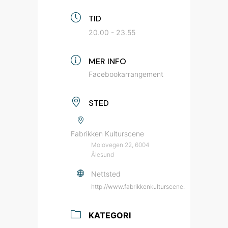
TID
20.00 - 23.55
MER INFO
Facebookarrangement
STED
Fabrikken Kulturscene
Molovegen 22, 6004
Ålesund
Nettsted
http://www.fabrikkenkulturscene.no/?utm_sou
KATEGORI