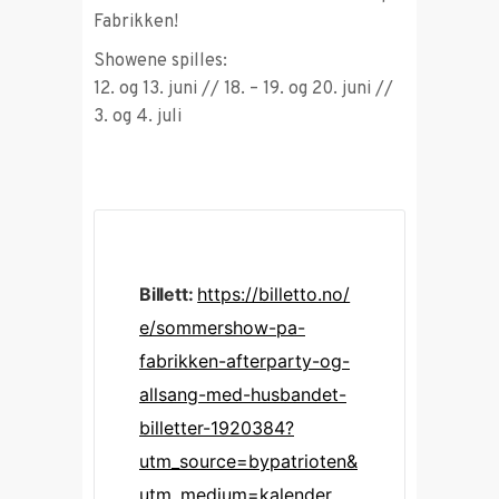
Fabrikken!
Showene spilles:
12. og 13. juni // 18. – 19. og 20. juni //
3. og 4. juli
Billett:
https://billetto.no/
e/sommershow-pa-
fabrikken-afterparty-og-
allsang-med-husbandet-
billetter-1920384?
utm_source=bypatrioten&
utm_medium=kalender