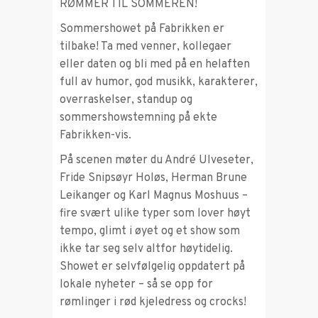
RØMMER TIL SOMMEREN!
Sommershowet på Fabrikken er
tilbake! Ta med venner, kollegaer
eller daten og bli med på en helaften
full av humor, god musikk, karakterer,
overraskelser, standup og
sommershowstemning på ekte
Fabrikken-vis.
På scenen møter du André Ulveseter,
Fride Snipsøyr Holøs, Herman Brune
Leikanger og Karl Magnus Moshuus –
fire svært ulike typer som lover høyt
tempo, glimt i øyet og et show som
ikke tar seg selv altfor høytidelig.
Showet er selvfølgelig oppdatert på
lokale nyheter – så se opp for
rømlinger i rød kjeledress og crocks!