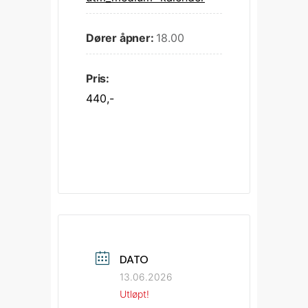
Dører åpner:
18.00
Pris:
440,-
DATO
13.06.2026
Utløpt!