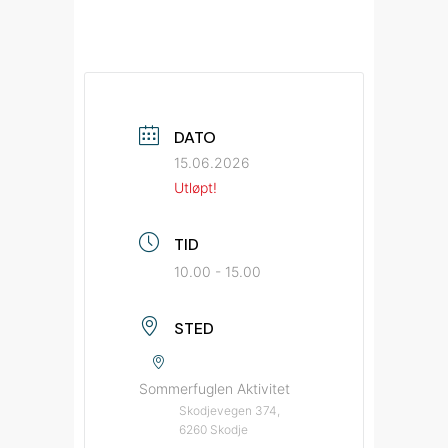
DATO
15.06.2026
Utløpt!
TID
10.00 - 15.00
STED
Sommerfuglen Aktivitet
Skodjevegen 374,
6260 Skodje