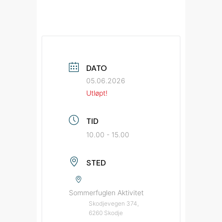
DATO
05.06.2026
Utløpt!
TID
10.00 - 15.00
STED
Sommerfuglen Aktivitet
Skodjevegen 374,
6260 Skodje