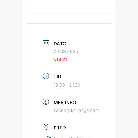
DATO
24.09.2025
Utløpt!
TID
19.00 - 21.30
MER INFO
Facebookarrangement
STED