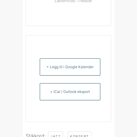
Løvenvold Theater
+ Legg til i Google Kalender
+ iCal / Outlook eksport
Stikkord:
,
,
JAZZ
KONSERT