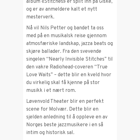
album «Stitches» er spilt inn på Giske,
og er av anmeldere kalt et nytt
mesterverk.
Nå vil Nils Petter og bandet ta oss
med på en musikalsk reise gjennom
atmosfæriske landskap, jazza beats og
skjøre ballader. Fra den svevende
singelen “Nearly Invisible Stitches” til
den vakre Radiohead-coveren “True
Love Waits” – dette blir en kveld hvor
du virkelig skal få kjenne på stor
musikk i et nært rom.
Løvenvold Theater blir en perfekt
scene for Molvær. Dette blir en
sjelden anledning til å oppleve en av
Norges beste jazzmusikere i en så
intim og historisk sal.