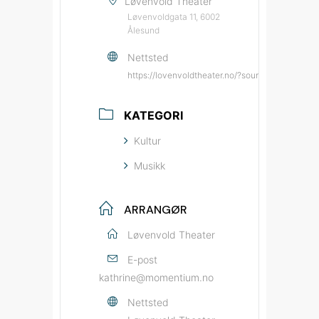
Løvenvold Theater
Løvenvoldgata 11, 6002
Ålesund
Nettsted
https://lovenvoldtheater.no/?source=bypatrio
KATEGORI
Kultur
Musikk
ARRANGØR
Løvenvold Theater
E-post
kathrine@momentium.no
Nettsted