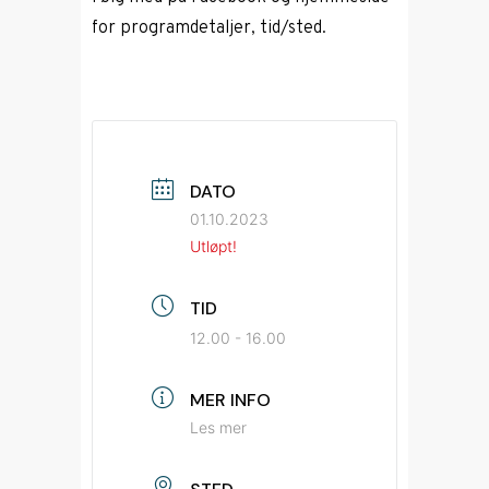
for programdetaljer, tid/sted.
DATO
01.10.2023
Utløpt!
TID
12.00 - 16.00
MER INFO
Les mer