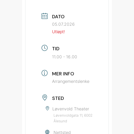
DATO
05.07.2026
Utløpt!
TID
11.00 - 16.00
MER INFO
Arrangementslenke
STED
Løvenvold Theater
Løvenvoldgata 11, 6002
Ålesund
Nettsted