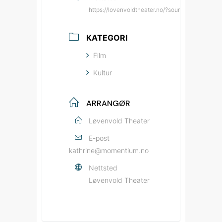
https://lovenvoldtheater.no/?source=bypatrio
KATEGORI
Film
Kultur
ARRANGØR
Løvenvold Theater
E-post
kathrine@momentium.no
Nettsted
Løvenvold Theater