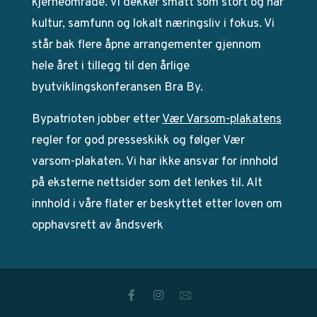
kjerneområde. Vi dekker smått som stort og har
kultur, samfunn og lokalt næringsliv i fokus. Vi
står bak flere åpne arrangementer gjennom
hele året i tillegg til den årlige
byutviklingskonferansen Bra By.
Bypatrioten jobber etter
Vær Varsom-plakatens
regler for god presseskikk og følger Vær
varsom-plakaten. Vi har ikke ansvar for innhold
på eksterne nettsider som det lenkes til. Alt
innhold i våre flater er beskyttet etter loven om
opphavsrett av åndsverk