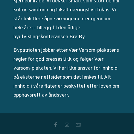
kjerneområde. Vi dekker smått som stort og har
kultur, samfunn og lokalt næringsliv i fokus. Vi
står bak flere åpne arrangementer gjennom
hele året i tillegg til den årlige
byutviklingskonferansen Bra By.
Bypatrioten jobber etter
Vær Varsom-plakatens
regler for god presseskikk og følger Vær
varsom-plakaten. Vi har ikke ansvar for innhold
på eksterne nettsider som det lenkes til. Alt
innhold i våre flater er beskyttet etter loven om
opphavsrett av åndsverk