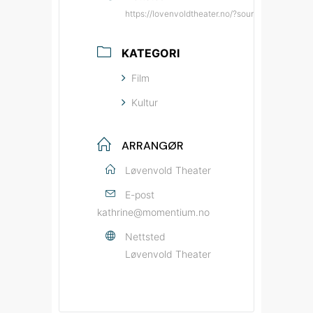
https://lovenvoldtheater.no/?source=bypatrio
KATEGORI
Film
Kultur
ARRANGØR
Løvenvold Theater
E-post
kathrine@momentium.no
Nettsted
Løvenvold Theater