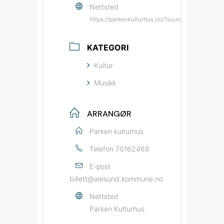
Nettsted
https://parkenkulturhus.no/?source=bypatriot
KATEGORI
Kultur
Musikk
ARRANGØR
Parken kulturhus
Telefon
70162468
E-post
billett@alesund.kommune.no
Nettsted
Parken Kulturhus