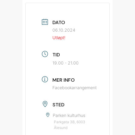
DATO
06.10.2024
Utløpt!
TID
19.00 - 21.00
MER INFO
Facebookarrangement
STED
Parken kulturhus
Parkgata 3B, 6003
Ålesund