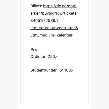
Billett:
https://tix.no/nb/p
arken/buyingflow/tickets/
34051/72536/?
utm_source=bypatrioten&
utm_medium=kalender
Pris:
Ordinær: 250,-
Student/under 15: 100,-