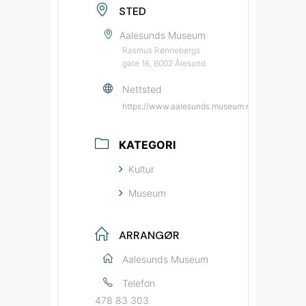
STED
Aalesunds Museum
Rasmus Rønnebergs
gate 16, 6002 Ålesund
Nettsted
https://www.aalesunds.museum.no/?utm_sourc
KATEGORI
Kultur
Museum
ARRANGØR
Aalesunds Museum
Telefon
478 83 303