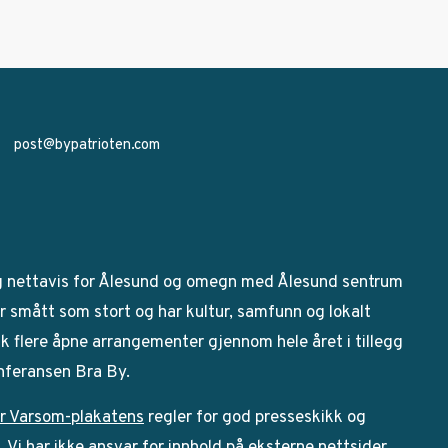
post@bypatrioten.com
g nettavis for Ålesund og omegn med Ålesund sentrum
 smått som stort og har kultur, samfunn og lokalt
bak flere åpne arrangementer gjennom hele året i tillegg
onferansen Bra By.
r Varsom-plakatens
regler for god presseskikk og