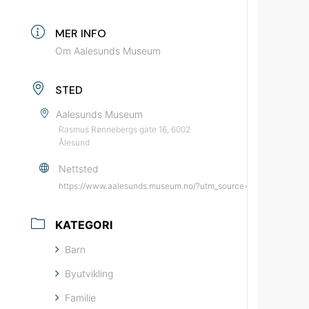
MER INFO
Om Aalesunds Museum
STED
Aalesunds Museum
Rasmus Rønnebergs gate 16, 6002
Ålesund
Nettsted
https://www.aalesunds.museum.no/?utm_source=bypatrioten&u
KATEGORI
Barn
Byutvikling
Familie