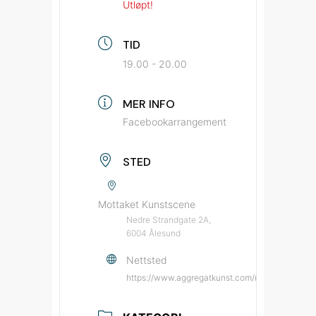
Utløpt!
TID
19.00 - 20.00
MER INFO
Facebookarrangement
STED
Mottaket Kunstscene
Nedre Strandgate 2A,
6004 Ålesund
Nettsted
https://www.aggregatkunst.com/mottaket-kuns