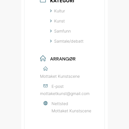
KATEGORI
Kultur
Kunst
Samfunn
Samtale/debatt
ARRANGØR
Mottaket Kunstscene
E-post
mottaketkunst@gmail.com
Nettsted
Mottaket Kunstscene