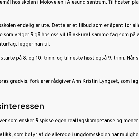
nemål hos skolen i Moloveien i Ålesund sentrum. Til høsten
skolen endelig er ute. Dette er et tilbud som er åpent for a
som velger å gå hos oss vil få akkurat samme fag som på and
urfag, legger han til.
tarte på 8. og 10. trinn, og til neste høst også 9. trinn. Når s
 gjøres gradvis, forklarer rådgiver Ann Kristin Lyngset, som le
sinteressen
lever som ønsker å spisse egen realfagskompetanse og mener 
matikk, som betyr at de allerede i ungdomsskolen har muligh