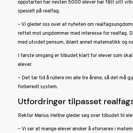
oppstarten har nesten 5000 elever har fått sitt vit
spesielt på realfag.
­– Vi gleder oss over at nyheten om realfagsungdoms
rettet mot ungdommer med interesse for realfag. De 
med utvidet pensum, iblant annet matematikk og nat
I første omgang er tilbudet klart for elever som skal s
elever.
– Det tar tid å rullere inn alle tre årene, så det må
forberedt system.
Utfordringer tilpasset realfag
Rektor Marius Heltne gleder seg over tilbudet til e
– Vi ser at mange elever ønsker å «forsere» i mate