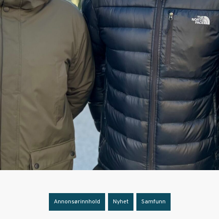
Annonsørinnhold
,
Nyhet
,
Samfunn