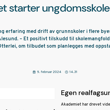
t starter ungdomsskole 
g erfaring med drift av grunnskoler i flere byer
esund. – Et positivt tilskudd til skolemangfol
Otterlei, om tilbudet som planlegges med oppstar
9. februar 2024
14.31
Egen realfags
Akademiet har drevet vide