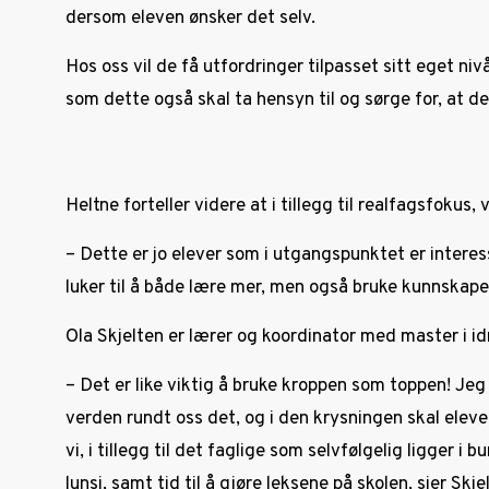
dersom eleven ønsker det selv.
Hos oss vil de få utfordringer tilpasset sitt eget niv
som dette også skal ta hensyn til og sørge for, at det
Heltne forteller videre at i tillegg til realfagsfokus,
– Dette er jo elever som i utgangspunktet er interes
luker til å både lære mer, men også bruke kunnskapen
Ola Skjelten er lærer og koordinator med master i id
– Det er like viktig å bruke kroppen som toppen! Jeg
verden rundt oss det, og i den krysningen skal eleve
vi, i tillegg til det faglige som selvfølgelig ligger i
lunsj, samt tid til å gjøre leksene på skolen, sier Skje