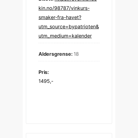
kin.no/98787/vinkurs-
smaker-fra-havet?
utm_source=bypatrioten&
utm_medium=kalender
Aldersgrense:
18
Pris:
1495,-