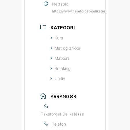
Nettsted
https://www.fisketorget-delikatesse.no/?utm_
KATEGORI
Kurs
Mat og drikke
Matkurs
Smaking
Uteliv
ARRANGØR
Fisketorget Delikatesse
Telefon