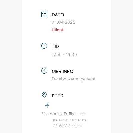
DATO
04.04.2025
Utløpt!
TID
17.00 - 19.00
MER INFO
Facebookarrangement
STED
Fisketorget Delikatesse
Keiser Wilhelmsgate
25, 6002 Ålesund