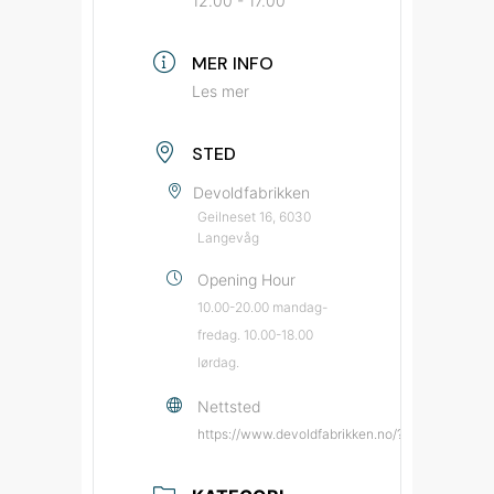
12.00 - 17.00
MER INFO
Les mer
STED
Devoldfabrikken
Geilneset 16, 6030
Langevåg
Opening Hour
10.00-20.00 mandag-
fredag. 10.00-18.00
lørdag.
Nettsted
https://www.devoldfabrikken.no/?utm_source=