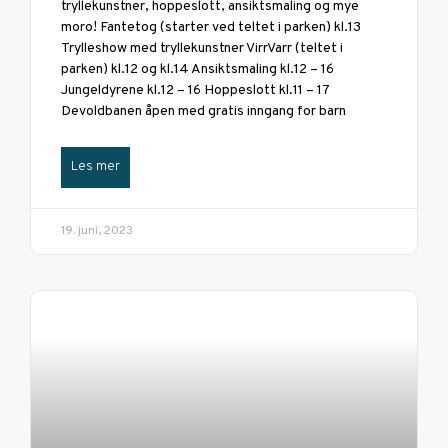
tryllekunstner, hoppeslott, ansiktsmaling og mye
moro! Fantetog (starter ved teltet i parken) kl.13
Trylleshow med tryllekunstner VirrVarr (teltet i
parken) kl.12 og kl.14 Ansiktsmaling kl.12 – 16
Jungeldyrene kl.12 – 16 Hoppeslott kl.11 – 17
Devoldbanen åpen med gratis inngang for barn
Les mer
19. juni, 2023