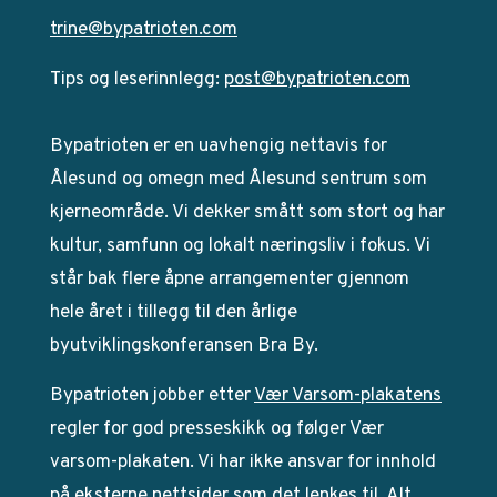
trine@bypatrioten.com
Tips og leserinnlegg:
post@bypatrioten.com
Bypatrioten er en uavhengig nettavis for
Ålesund og omegn med Ålesund sentrum som
kjerneområde. Vi dekker smått som stort og har
kultur, samfunn og lokalt næringsliv i fokus. Vi
står bak flere åpne arrangementer gjennom
hele året i tillegg til den årlige
byutviklingskonferansen Bra By.
Bypatrioten jobber etter
Vær Varsom-plakatens
regler for god presseskikk og følger Vær
varsom-plakaten. Vi har ikke ansvar for innhold
på eksterne nettsider som det lenkes til. Alt