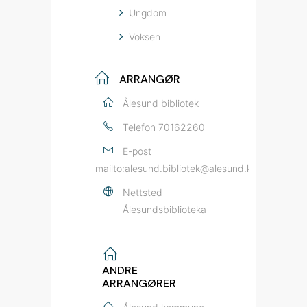
Ungdom
Voksen
ARRANGØR
Ålesund bibliotek
Telefon
70162260
E-post
mailto:alesund.bibliotek@alesund.kommune.no
Nettsted
Ålesundsbiblioteka
ANDRE
ARRANGØRER