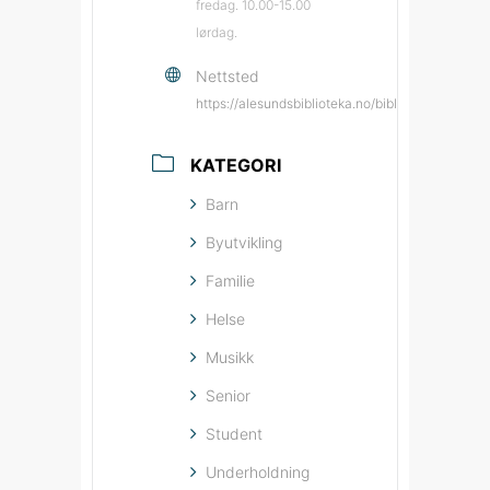
fredag. 10.00-15.00
lørdag.
Nettsted
https://alesundsbiblioteka.no/biblioteka/moa/
KATEGORI
Barn
Byutvikling
Familie
Helse
Musikk
Senior
Student
Underholdning