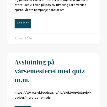
og planeten vår! Sjølv om utfordringane framleis er
store, ser vi teikn på positiv utvikling i alle verdas
hjørne. Årets kampanje handlar om
Les mer
31. mai, 2026
Avslutning på
vårsemesteret med quiz
m.m.
https://www.slektogdata.no/nb/slekt-og-data-der-
du-bor/more-og-romsdal