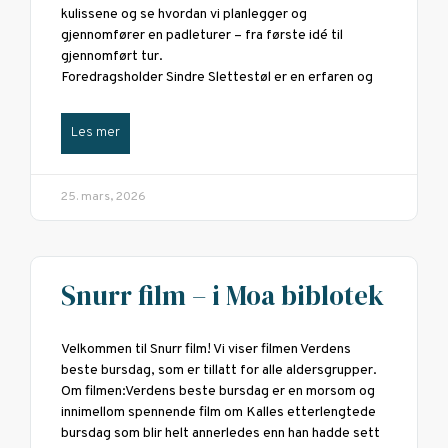
kulissene og se hvordan vi planlegger og
gjennomfører en padleturer – fra første idé til
gjennomført tur.
Foredragsholder Sindre Slettestøl er en erfaren og
Les mer
25. mars, 2026
Snurr film – i Moa biblotek
Velkommen til Snurr film! Vi viser filmen Verdens
beste bursdag, som er tillatt for alle aldersgrupper.
Om filmen:Verdens beste bursdag er en morsom og
innimellom spennende film om Kalles etterlengtede
bursdag som blir helt annerledes enn han hadde sett