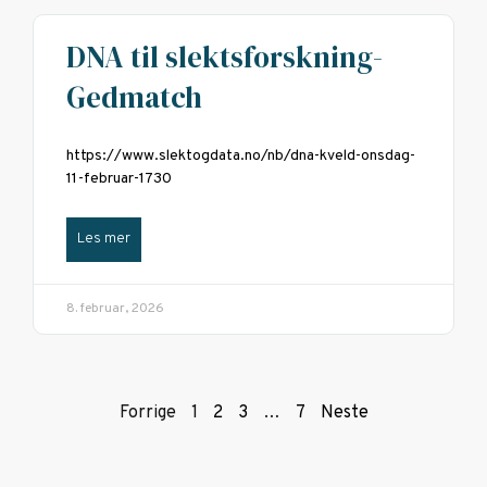
DNA til slektsforskning-
Gedmatch
https://www.slektogdata.no/nb/dna-kveld-onsdag-
11-februar-1730
Les mer
8. februar, 2026
Forrige
1
2
3
…
7
Neste