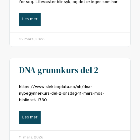
for seg. Lillesøster blir syk, og det er ingen som har
Les mer
18. mars, 2026
DNA grunnkurs del 2
https://www.slektogdata.no/nb/dna-
nybegynnerkurs-del-2-onsdag-11-mars-moa-
bibliotek-1730
Les mer
11. mars, 2026