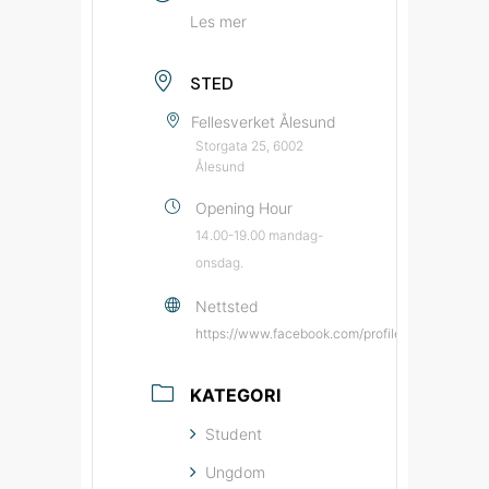
Les mer
STED
Fellesverket Ålesund
Storgata 25, 6002
Ålesund
Opening Hour
14.00-19.00 mandag-
onsdag.
Nettsted
https://www.facebook.com/profile.php?id=615
KATEGORI
Student
Ungdom