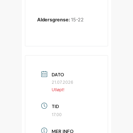
Aldersgrense:
15-22
DATO
21.07.2026
Utløpt!
TID
17.00
MER INFO