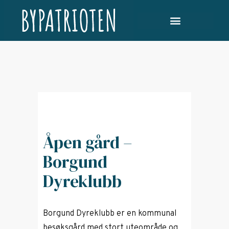
Åpen gård –
Borgund
Dyreklubb
Borgund Dyreklubb er en kommunal
besøksgård med stort uteområde og