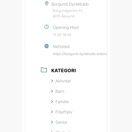
Borgund Dyreklubb
Borgundgavlen 51,
6015 Ålesund
Opening Hour
12.00-18.00
Nettsted
https://borgund-dyreklubb.webnode.page/?utm
KATEGORI
Aktivitet
Barn
Familie
Friluftsliv
Senior