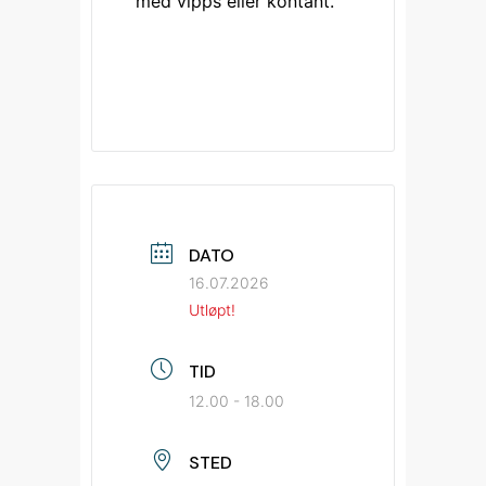
med vipps eller kontant. 
DATO
16.07.2026
Utløpt!
TID
12.00 - 18.00
STED