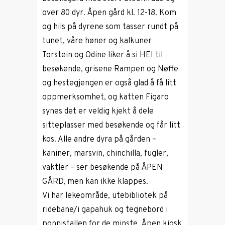
over 80 dyr. Åpen gård kl. 12-18. Kom
og hils på dyrene som tasser rundt på
tunet, våre høner og kalkuner
Torstein og Odine liker å si HEI til
besøkende, grisene Rampen og Nøffe
og hestegjengen er også glad å få litt
oppmerksomhet, og katten Figaro
synes det er veldig kjekt å dele
sitteplasser med besøkende og får litt
kos. Alle andre dyra på gården –
kaniner, marsvin, chinchilla, fugler,
vaktler – ser besøkende på ÅPEN
GÅRD, men kan ikke klappes.
Vi har lekeområde, utebibliotek på
ridebane/i gapahuk og tegnebord i
ponnistallen for de minste. Åpen kiosk